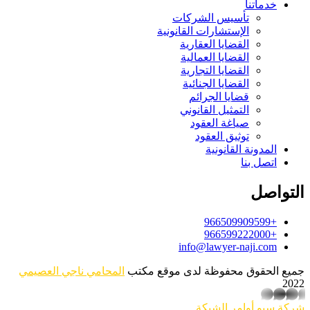
خدماتنا
تأسيس الشركات
الإستشارات القانونية
القضايا العقارية
القضايا العمالية
القضايا التجارية
القضايا الجنائية
قضايا الجرائم
التمثيل القانوني
صياغة العقود
توثيق العقود
المدونة القانونية
اتصل بنا
التواصل
+966509909599
+966599222000
info@lawyer-naji.com
جميع الحقوق محفوظة لدى موقع مكتب
المحامي ناجي العصيمي
2022
whatsapp
شركة سيو
أوامر الشبكة