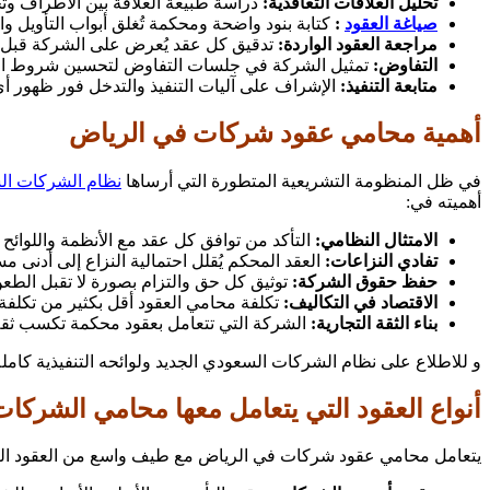
تحليل العلاقات التعاقدية:
دراسة طبيعة العلاقة بين الأطراف وتحد
صياغة العقود
:
كتابة بنود واضحة ومحكمة تُغلق أبواب التأويل وال
مراجعة العقود الواردة:
تدقيق كل عقد يُعرض على الشركة قبل ال
التفاوض:
تمثيل الشركة في جلسات التفاوض لتحسين شروط الع
متابعة التنفيذ:
الإشراف على آليات التنفيذ والتدخل فور ظهور أي
أهمية محامي عقود شركات في الرياض
في ظل المنظومة التشريعية المتطورة التي أرساها
نظام الشركات السعودي
أهميته في:
الامتثال النظامي:
التأكد من توافق كل عقد مع الأنظمة واللوائح 
تفادي النزاعات:
العقد المحكم يُقلل احتمالية النزاع إلى أدنى مست
حفظ حقوق الشركة:
توثيق كل حق والتزام بصورة لا تقبل الطعن
الاقتصاد في التكاليف:
تكلفة محامي العقود أقل بكثير من تكلفة ا
بناء الثقة التجارية:
الشركة التي تتعامل بعقود محكمة تكسب ثقة 
و للاطلاع على نظام الشركات السعودي الجديد ولوائحه التنفيذية كاملة
أنواع العقود التي يتعامل معها محامي الشركات
يتعامل محامي عقود شركات في الرياض مع طيف واسع من العقود التجا