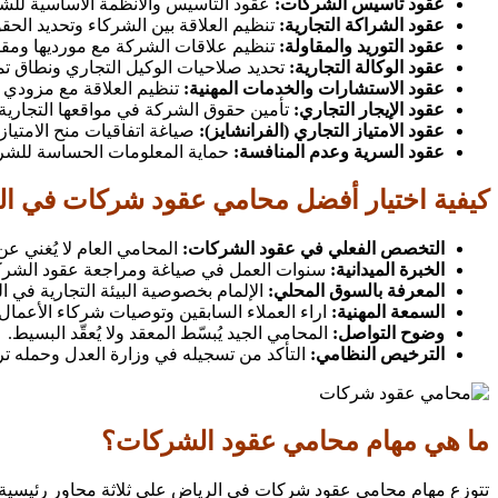
عقود تأسيس الشركات:
عقود التأسيس والأنظمة الأساسية للش
عقود الشراكة التجارية:
تنظيم العلاقة بين الشركاء وتحديد الحقو
عقود التوريد والمقاولة:
تنظيم علاقات الشركة مع مورديها ومقاو
عقود الوكالة التجارية:
تحديد صلاحيات الوكيل التجاري ونطاق تم
عقود الاستشارات والخدمات المهنية:
تنظيم العلاقة مع مزودي 
عقود الإيجار التجاري:
تأمين حقوق الشركة في مواقعها التجارية
عقود الامتياز التجاري (الفرانشايز):
صياغة اتفاقيات منح الامتيا
عقود السرية وعدم المنافسة:
حماية المعلومات الحساسة للشرك
كيفية اختيار أفضل محامي عقود شركات في ا
التخصص الفعلي في عقود الشركات:
المحامي العام لا يُغني ع
الخبرة الميدانية:
سنوات العمل في صياغة ومراجعة عقود الشركات 
المعرفة بالسوق المحلي:
الإلمام بخصوصية البيئة التجارية في ا
السمعة المهنية:
اراء العملاء السابقين وتوصيات شركاء الأعمال 
وضوح التواصل:
المحامي الجيد يُبسّط المعقد ولا يُعقّد البسيط.
الترخيص النظامي:
التأكد من تسجيله في وزارة العدل وحمله ت
ما هي مهام محامي عقود الشركات؟
تتوزع مهام محامي عقود شركات في الرياض على ثلاثة محاور رئيسية: