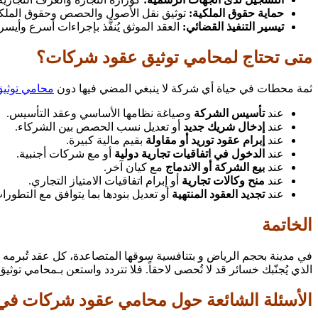
حماية حقوق الملكية:
توثيق نقل الأصول والحصص وحقوق الملكي
تيسير التنفيذ القضائي:
العقد الموثق يُنفَّذ بإجراءات أسرع وأيسر
متى تحتاج لمحامي توثيق عقود شركات؟
ثمة محطات في حياة أي شركة لا ينبغي المضي فيها دون
محامي توثيق
عند
تأسيس الشركة
وصياغة نظامها الأساسي وعقد التأسيس.
عند
إدخال شريك جديد
أو تعديل نسب الحصص بين الشركاء.
عند
إبرام عقود توريد أو مقاولة
بقيم مالية كبيرة.
عند
الدخول في اتفاقيات تجارية دولية
أو مع شركات أجنبية.
عند
بيع الشركة أو الاندماج
مع كيان آخر.
عند
منح وكالات تجارية
أو إبرام اتفاقيات الامتياز التجاري.
عند
تجديد العقود المنتهية
أو تعديل بنودها بما يتوافق مع التطورا
الخاتمة
في مدينة بحجم الرياض و بتنافسية سوقها المتصاعدة، كل عقد تُبرمه 
الذي يُجنّبك خسائر قد لا تُحصى لاحقاً. فلا تتردد واستعن بـمحامي ت
الأسئلة الشائعة حول محامي عقود شركات في