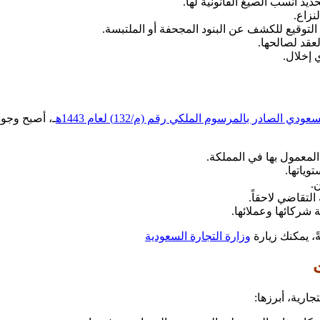
يد أنسب الصيغ القانونية لها.
نزاع.
توقيع للكشف عن البنود المجحفة أو الملتبسة.
قد لصالحها.
 إخلال.
 الصادر بالمرسوم الملكي رقم (م/132) لعام 1443ه
ـ، أصبح وجود
المعمول بها في المملكة.
وياتها.
.
لتقاضي لاحقاً.
شركائها وعملائها.
ً، يمكنك زيارة
وزارة التجارة السعودية
رية، أبرزها: