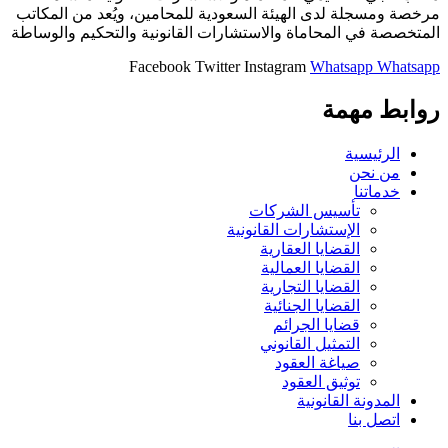
مرخصة ومسجلة لدى الهيئة السعودية للمحامين، ويُعد من المكاتب
المتخصصة في المحاماة والاستشارات القانونية والتحكيم والوساطة
Facebook
Twitter
Instagram
Whatsapp
Whatsapp
روابط مهمة
الرئيسية
من نحن
خدماتنا
تأسيس الشركات
الإستشارات القانونية
القضايا العقارية
القضايا العمالية
القضايا التجارية
القضايا الجنائية
قضايا الجرائم
التمثيل القانوني
صياغة العقود
توثيق العقود
المدونة القانونية
اتصل بنا