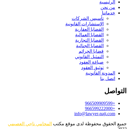
الرئيسية
من نحن
خدماتنا
تأسيس الشركات
الإستشارات القانونية
القضايا العقارية
القضايا العمالية
القضايا التجارية
القضايا الجنائية
قضايا الجرائم
التمثيل القانوني
صياغة العقود
توثيق العقود
المدونة القانونية
اتصل بنا
التواصل
+966509909599
+966599222000
info@lawyer-naji.com
جميع الحقوق محفوظة لدى موقع مكتب
المحامي ناجي العصيمي
2022