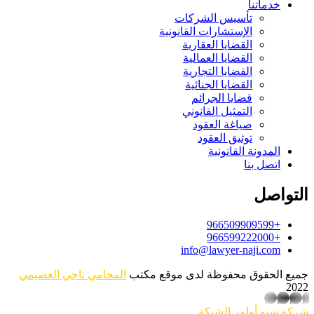
خدماتنا
تأسيس الشركات
الإستشارات القانونية
القضايا العقارية
القضايا العمالية
القضايا التجارية
القضايا الجنائية
قضايا الجرائم
التمثيل القانوني
صياغة العقود
توثيق العقود
المدونة القانونية
اتصل بنا
التواصل
+966509909599
+966599222000
info@lawyer-naji.com
جميع الحقوق محفوظة لدى موقع مكتب
المحامي ناجي العصيمي
2022
whatsapp
شركة سيو
أوامر الشبكة