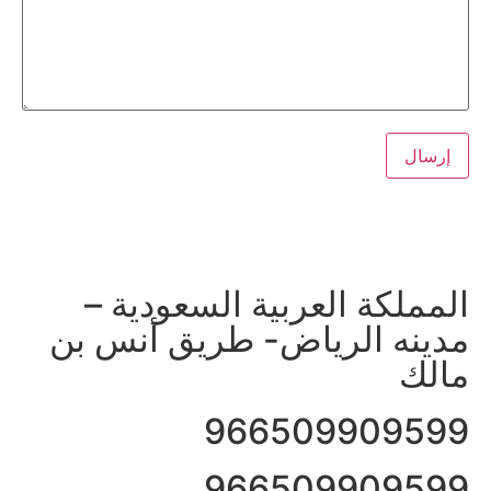
ل مباشر مع مكتب معتمد للمحاماة: ناجي العصيمي
مملكة العربية السعودية –
دينه الرياض- طريق أنس بن
الك
96650990959
96650990959