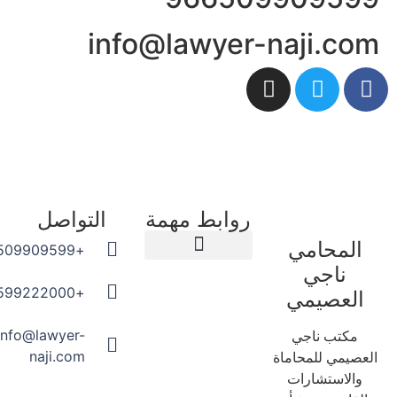
info@lawyer-naji.co
روابط مهمة
التواصل
المحامي
+966509909599
ناجي
المدونة القانونية
+966599222000
العصيمي
info@lawyer-
مكتب ناجي
naji.com
عصيمي للمحاماة
والاستشارات