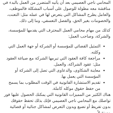
امي ناجي العصيمي بعد أن يأتيه المتضرر من العمل بالبدء في
قشة معه مطولة للوصول على أسباب المشكلة فالموظف،
امل يطرح المشاكل التي يتعرض لها في عمله مثل: التعنت،
صومات بغير الحق، والفصل التعسفي، وما إلى ذلك.
 من مهام محامي العمل المحترف التي يقدمها للمؤسسة،
ركة، وصاحب العمل:
التمثيل القضائي للمؤسسة أو الشركة أو جهة العمل التي
وكلته.
مراجعة كافة العقود التي تبرمها الشركة مع صياغة العقود
مثل: عقود الشراكة، والعمل.
معاينة الشكاوى، والدعاوى التي تصل إلى الشركة أو
المؤسسة التي يعمل بها.
تقديم الاستشارة القانونية في الوقت المطلوب بما يسمح
من حفظ حقوق موكله كاملة.
 الكثير من المميزات القانونية التي يمكنك الحصول عليها فور
لك مع المحامي ناجي العصيمي فإنك بذلك تحفظ حقوقك
 تفريط أو تضيع وبدون التعرض لمشاكل جنائية أو قضائية
بلاً.