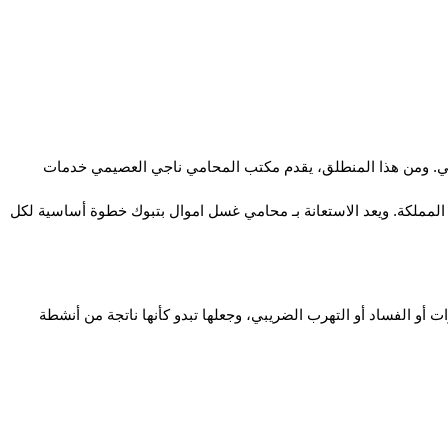
تعد قضايا غسل الأموال من أخطر الجرائم الاقتصادية التي تواجهها المملكة، لما تسببه من أضرار جسيمة على الاقتصاد الوطني وسلامة النظام المالي. ومن هذا المنطلق، يقدم مكتب المحامي ناجي العصيمي خدمات 
يعتمد المكتب على فريق قانوني مؤهل يمتلك خبرة واسعة في تحليل الأدلة المالية وتمثيل العملاء أمام الجهات المختصة، مع الالتزام الكامل بأنظمة المملكة. ويعد الاستعانة بـ محامي غسل اموال بتبوك خطوة أساسية لكل 
جريمة غسل الأموال هي عملية غير قانونية تهدف إلى إخفاء أو تمويه مصدر الأموال التي تم الحصول عليها بطرق غير مشروعة، مثل الاتجار بالمخدرات أو الفساد أو التهرب الضريبي، وجعلها تبدو كأنها ناتجة من أنشطة 