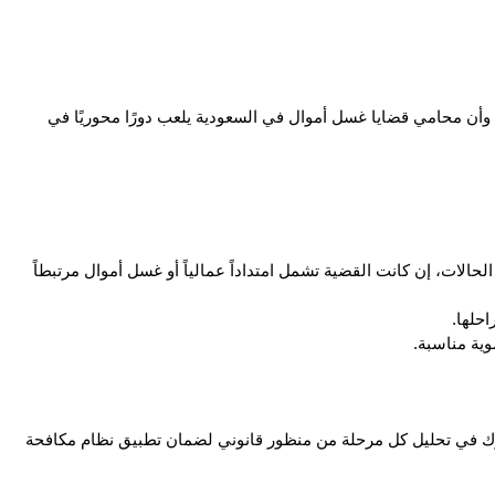
ويؤكد محامي غسل اموال بتبوك  ناجي العصيمي أن هذه العقوبات تعكس صرامة نظام مكافحة غسل الأموال السعودى في حماية الاقتصاد الوطني، وأن محامي قضايا غسل أموال في السعودية يلعب دورًا محوريًا في 
يقدم خدمة استشارية مبدئية لتقييم المخاطر القانونية، ويعمل بكفاءة كـ محامي عمالي أون لاين و افضل محامي غسل اموال بتبوك في بعض الحالات، إن كانت القضية تشمل امتداداً عمالياً أو غسل أموال مرتبطاً 
حلها.
وية مناسبة.
تمر جريمة غسل الأموال بعدة مراحل متتابعة تهدف إلى تحويل الأموال غير المشروعة إلى أموال تبدو قانونية، وهنا يبرز دور محامي غسل اموال بتبوك في تحليل كل مرحلة من منظور قانوني لضمان تطبيق نظام مكافحة 