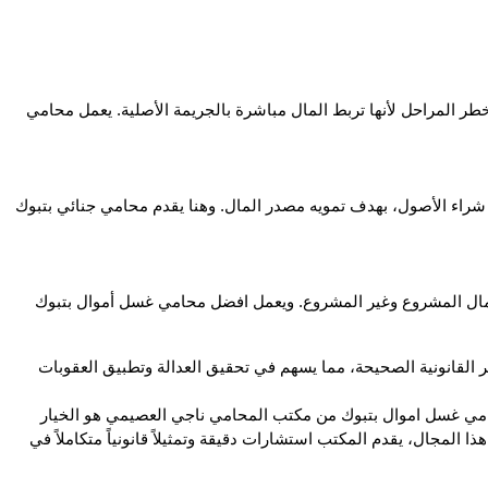
 يتم في هذه المرحلة إدخال الأموال الناتجة عن أنشطة غير مشروعة إلى النظام المالي، سواء عبر البنوك أو مؤسسات الاستثمار، وهي من أخطر المراحل لأنها تربط المال مباشرة بالجريمة الأصلية. يعمل محامي 
 تهدف هذه المرحلة إلى إخفاء العلاقة بين الأموال ومصدرها الحقيقي، من خلال إجراء عمليات مالية متكررة ومعقدة مثل التحويلات البنكية أو شراء الأصول، بهدف تمويه مصدر المال. وهنا يقدم محامي جنائي بتبوك 
 في هذه المرحلة يتم دمج الأموال المغسولة في الاقتصاد المشروع عبر استثمارات أو أنشطة تجارية تبدو قانونية، بحيث يصعب التمييز بين المال المشروع وغير المشروع. ويعمل افضل محامي غسل أموال بتبوك 
يؤكد محامي غسل اموال بتبوك أن فهم هذه المراحل يساعد في تقييم القضية من جميع جوانبها، والتعامل مع إجراءات قضايا غسل الأموال وفق الأطر القانونية الصحيحة، مما يسهم في تحقيق العدالة وتطبيق العقوبات 
، تبقى قضايا غسل الأموال من القضايا المعقدة التي تتطلب فهماً دقيقاً للقوانين والإجراءات الجنائية في المملكة. لذا فإن التعامل مع محامي غسل اموال بتبوك من مكتب المحامي ناجي العصيمي هو الخيار 
الأمثل للحصول على دعم قانوني احترافي يحمي حقوقك ويضمن سير القضية وفق نظام مكافحة غسل الأموال السعودى. بفضل خبرته الواسعة في هذا المجال، يقدم المكتب استشارات دقيقة وتمثيلاً قانونياً متكاملاً في 