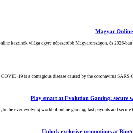
Magyar Online 
nline kaszinók világa egyre népszerűbb Magyarországon, és 2026-ban i
COVID-19 is a contagious disease caused by the coronavirus SARS-CoV
Play smart at Evolution Gaming: secure wi
In the ever-evolving world of online gaming, fast payouts and secure t
Unlock exclusive promotions at Bin