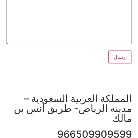
ل مباشر مع مكتب معتمد للمحاماة: ناجي العصيمي
مملكة العربية السعودية –
دينه الرياض- طريق أنس بن
الك
96650990959