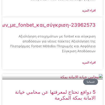
اقراء المزيد
ημάτων_με_fonbet_και_σύγκριση-23962573
Αξιολόγηση στοιχημάτων με fonbet και σύγκριση
αποδόσεων για νέους παίκτες Αξιολόγηση της
Πλατφόρμας Fonbet Μέθοδοι Πληρωμής και Ασφάλεια
Σύγκριση Αποδόσεων
اقراء المزيد
خدماتنا
5 دوافع تحتاج لمعرفتها عن محامي خيانة
الامانة بمكة المكرمة