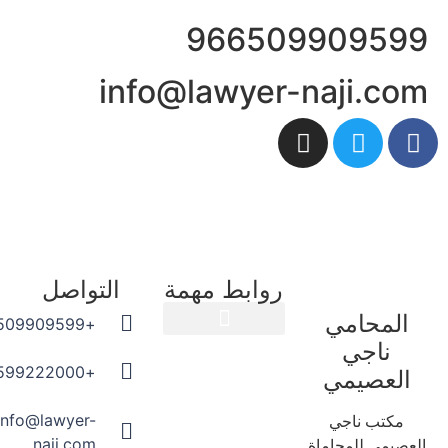
96650990959
info@lawyer-naji.co
روابط مهمة
التواصل
المحامي
+966509909599
ناجي
المدونة القانونية
+966599222000
العصيمي
info@lawyer-
مكتب ناجي
naji.com
عصيمي للمحاماة