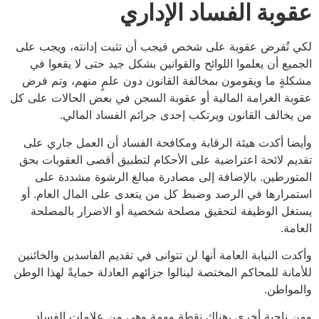
وبة الفساد الإداري
تُفرض عقوبة على شخص فيجب أن تثبت إدانته، ويجب على
يع أن يعلموا اللوائح والقوانين بشكل جيد حتى لا يقعوا في
ةٍ ما ويقومون بمخالفة القانون دون علمٍ منهم، وتم فرض
ة الغرامة المالية أو عقوبة السجن في بعض الحالات على كل
خالف القانون ويرتكب إحدى جرائم الفساد المالي.
ا أكدت هيئة الرقابة ومكافحة الفساد أن العمل جاري على
م لائحة اعتراضية على الأحكام لتطبيق أقصى العقوبات بحق
ورطين. بالإضافة إلى مصادرة مبالغ الرشوة مشددة على
رارها في الرصد وضبط كل من يتعدى على المال العام. أو
ل الوظيفة لتحقيق مصلحة شخصية أو الاضرار بالمصلحة
مة.
ت النيابة العامة أنها لن تتوانى في تقديم الفاسدين والخائنين
انة للمحاكم المختصة لينالوا جزائهم العادلة حمايةً لهذا الوطن
واطن.
ناحية أخرى ،هناك نقطة مهمة وهي من علامات الفساد