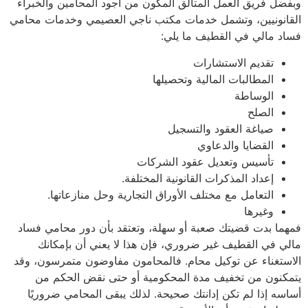
ل فريق العمل المتألق المكون من أجود المحامين والخبراء
نونيين، وتشمل خدمات مكتب ناجي العصيمي وخدمات محامي
 مالي في القطيف ما يلي:
تقديم الاستشارات
المطالبات المالية وتحصيلها
الوساطة
الصلح
صياغة العقود والتسجيل
القضايا والدعاوي
تأسيس وتعديل عقود الشركات
إعداد المذكرات القانونية المختلفة.
التعامل مع مختلف الأوراق التجارية وحل منازعاتها.
وغيرها
ا بدت قضيتك صعبة أو سهلة، وتعتقد بأن دور محامي فساد
ي في القطيف غير ضروري،
فإن هذا لا يعني أن بإمكانك
تغناء عن توكيل محام. فالمحامون مفاوضون متمرسون، وقد
نون من تخفيف مدة المحكومية أو حتى نقض الحكم من
ه إذا لم تكن إدانتك صحيحة. لذلك يبقى المحامي ضروريًا