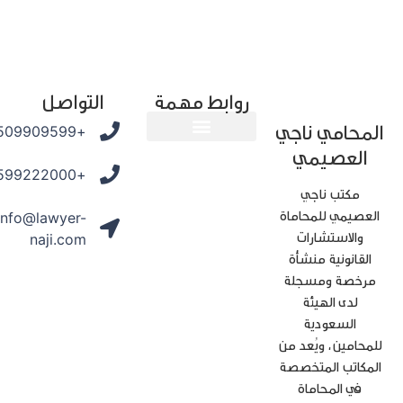
روابط مهمة
التواصل
محامي ناجي
+966509909599
العصيمي
المدونة القانونية
+966599222000
مكتب ناجي
عصيمي للمحاماة
info@lawyer-
والاستشارات
naji.com
القانونية منشأة
رخصة ومسجلة
لدى الهيئة
السعودية
محامين، ويُعد من
مكاتب المتخصصة
في المحاماة