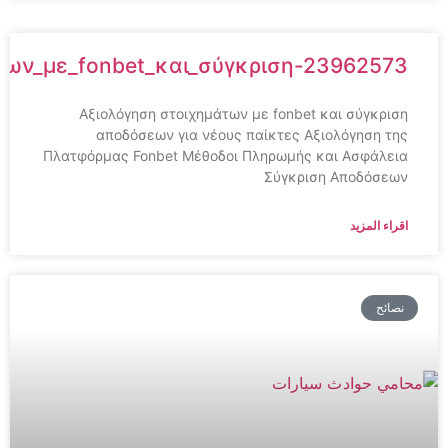
ημάτων_με_fonbet_και_σύγκριση-23962573
Αξιολόγηση στοιχημάτων με fonbet και σύγκριση
αποδόσεων για νέους παίκτες Αξιολόγηση της
Πλατφόρμας Fonbet Μέθοδοι Πληρωμής και Ασφάλεια
Σύγκριση Αποδόσεων
اقراء المزيد
نصائح