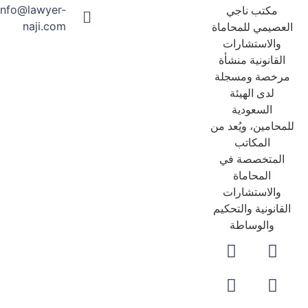
info@lawyer-
مكتب ناجي
naji.com
عصيمي للمحاماة
والاستشارات
لقانونية منشأة
رخصة ومسجلة
لدى الهيئة
السعودية
حامين، ويُعد من
المكاتب
لمتخصصة في
المحاماة
والاستشارات
قانونية والتحكيم
والوساطة