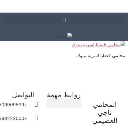
ي قضايا اسرية بتبوك
روابط مهمة
التواصل
المحامي
+966509909599
ناجي
المدونة القانونية
+966599222000
العصيمي