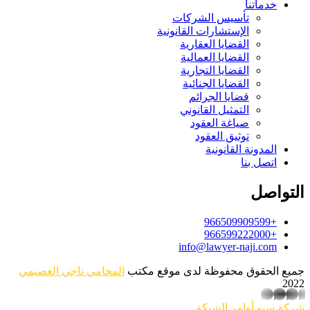
خدماتنا
تأسيس الشركات
الإستشارات القانونية
القضايا العقارية
القضايا العمالية
القضايا التجارية
القضايا الجنائية
قضايا الجرائم
التمثيل القانوني
صياغة العقود
توثيق العقود
المدونة القانونية
اتصل بنا
التواصل
+966509909599
+966599222000
info@lawyer-naji.com
جميع الحقوق محفوظة لدى موقع مكتب
المحامي ناجي العصيمي
2022
whatsapp
شركة سيو
أوامر الشبكة