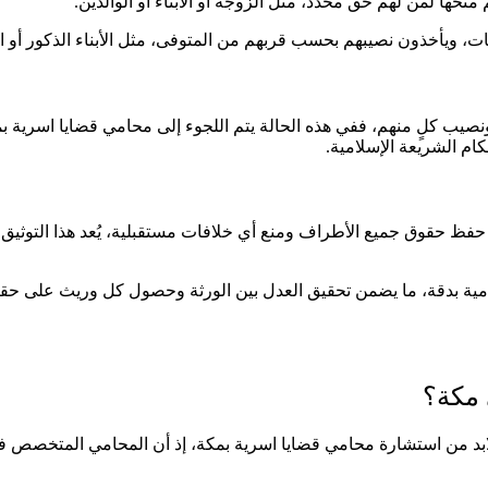
منحها لمن لهم حق محدد، مثل الزوجة أو الأبناء أو الوالدين.
صَبَات، ويأخذون نصيبهم بحسب قربهم من المتوفى، مثل الأبناء الذكور أو ا
كة ونصيب كلٍ منهم، ففي هذه الحالة يتم اللجوء إلى محامي قضايا ا
ام الشريعة الإسلامية.
 حفظ حقوق جميع الأطراف ومنع أي خلافات مستقبلية، يُعد هذا التوثيق 
مية بدقة، ما يضمن تحقيق العدل بين الورثة وحصول كل وريث على حقه
 مكة؟
فلابد من استشارة محامي قضايا اسرية بمكة، إذ أن المحامي المتخصص في