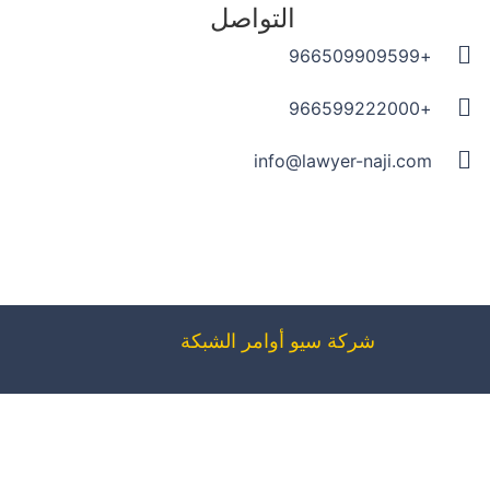
التواصل
+966509909599
+966599222000
info@lawyer-naji.com
شركة سيو
أوامر الشبكة