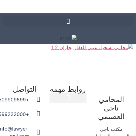
روابط مهمة
التواصل
المحامي
+966509909599
ناجي
المدونة القانونية
+966599222000
العصيمي
info@lawyer-
مكتب ناجي