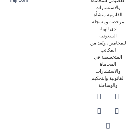
naji.com
عصيمي للمحاماة
والاستشارات
لقانونية منشأة
رخصة ومسجلة
لدى الهيئة
السعودية
حامين، ويُعد من
المكاتب
لمتخصصة في
المحاماة
والاستشارات
قانونية والتحكيم
والوساطة