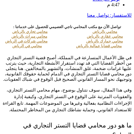
4:47 م
للاستفسار: تواصل معنا
تواصل الآن مع مكتب المحامي ناجي العصيمي للحصول على خدماتنا :
محامي بالرياض
محامي تجاري بالرياض
محامي عقاري بالرياض
محامي ميراث بالرياض
محامي جمارك بالرياض
محامي شركات في الرياض
محامي قضايا عمالية بالرياض
محامي في الرياض
في ظل الأعمال المتسارعة في المملكة، أصبح قضية التستر التجاري
من أخطر القضايا التي قد تهدد استقرار الأنشطة التجارية، حيث يترتب
عليها غرامات ضخمة، غلق المنشآت، والتشهير بالمخالفين. هنا يتجلى
دور محامي قضايا التستر التجاري في الدمام لحماية حقوقك القانونية،
وتوجيهك نحو المسار القانوني الصحيح قبل الوقوع في شباك العقوبات.
وفي هذا المقال، سوف نتناول بوضوح، مهام محامي التستر التجاري، 
والعقوبات المترتبة على الوقوع في التستر التجاري، وكيفية إدارة 
الإجراءات النظامية بفعالية وغيرها من الموضوعات المهمة. تابع القراءة 
للاستعداد القانوني، وحماية نشاطك التجاري من المخاطر المحتملة.
ما هو دور محامي قضايا التستر التجاري في 