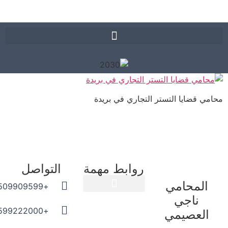
ي قضايا التستر التجاري في بريدة
روابط مهمة
التواصل
المحامي
+966509909599
ناجي
المدونة القانونية
+966599222000
العصيمي