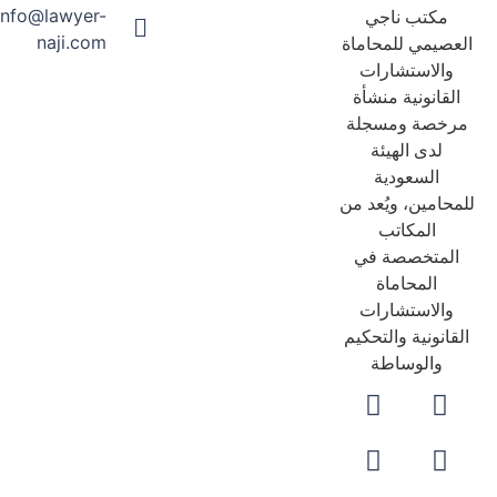
info@lawyer-
مكتب ناجي
naji.com
عصيمي للمحاماة
والاستشارات
لقانونية منشأة
رخصة ومسجلة
لدى الهيئة
السعودية
حامين، ويُعد من
المكاتب
لمتخصصة في
المحاماة
والاستشارات
قانونية والتحكيم
والوساطة