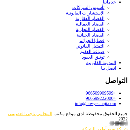
خدماتنا
تأسيس الشركات
الإستشارات القانونية
القضايا العقارية
القضايا العمالية
القضايا التجارية
القضايا الجنائية
قضايا الجرائم
التمثيل القانوني
صياغة العقود
توثيق العقود
المدونة القانونية
اتصل بنا
التواصل
+966509909599
+966599222000
info@lawyer-naji.com
جميع الحقوق محفوظة لدى موقع مكتب
المحامي ناجي العصيمي
2022
whatsapp
شركة سيو
أوامر الشبكة