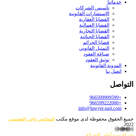
خدماتنا
تأسيس الشركات
الإستشارات القانونية
القضايا العقارية
القضايا العمالية
القضايا التجارية
القضايا الجنائية
قضايا الجرائم
التمثيل القانوني
صياغة العقود
توثيق العقود
المدونة القانونية
اتصل بنا
التواصل
+966509909599
+966599222000
info@lawyer-naji.com
جميع الحقوق محفوظة لدى موقع مكتب
المحامي ناجي العصيمي
2022
whatsapp
شركة سيو
أوامر الشبكة