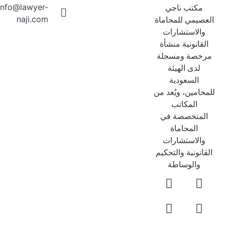
info@lawyer-
مكتب ناجي
naji.com
عصيمي للمحاماة
والاستشارات
لقانونية منشأة
رخصة ومسجلة
لدى الهيئة
السعودية
حامين، ويُعد من
المكاتب
لمتخصصة في
المحاماة
والاستشارات
قانونية والتحكيم
والوساطة