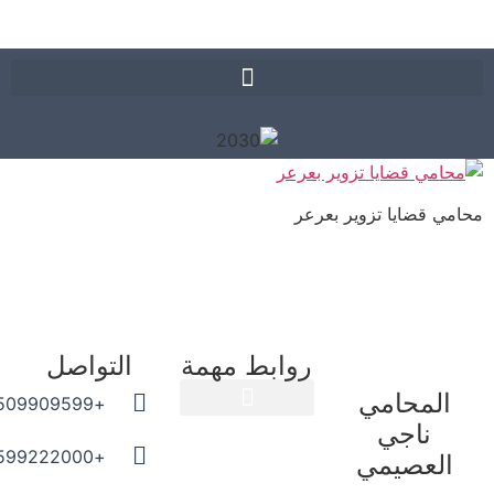
ي قضايا تزوير بعرعر
روابط مهمة
التواصل
المحامي
+966509909599
ناجي
المدونة القانونية
+966599222000
العصيمي