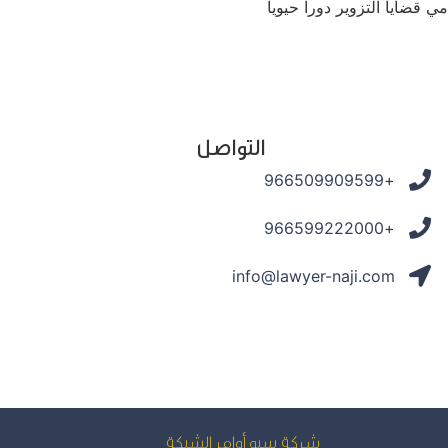
قضايا التزوير دوراً حيوياً
التواصل
+966509909599
+966599222000
info@lawyer-naji.com
شركة سيو
أوامر الشبكة