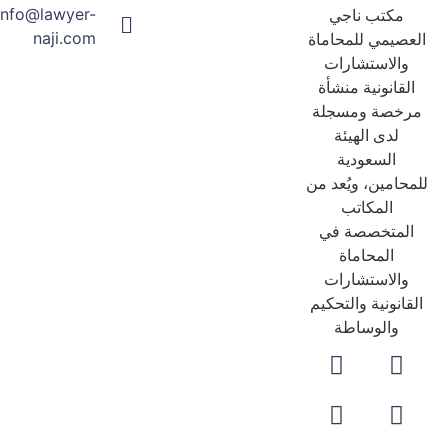
info@lawyer-
مكتب ناجي
naji.com
عصيمي للمحاماة
والاستشارات
لقانونية منشأة
رخصة ومسجلة
لدى الهيئة
السعودية
حامين، ويُعد من
المكاتب
لمتخصصة في
المحاماة
والاستشارات
قانونية والتحكيم
والوساطة