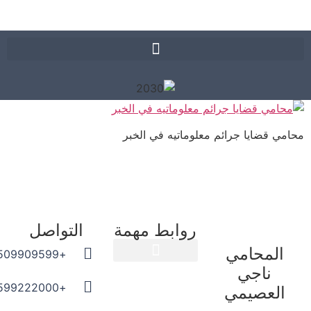
ي قضايا جرائم معلوماتيه في الخبر
روابط مهمة
التواصل
المحامي
+966509909599
ناجي
المدونة القانونية
+966599222000
العصيمي