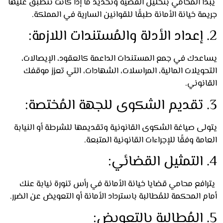
أ المحامي بتحليل القضية وتحديد ما إذا كانت تنطبق عليها
ة خيانة الأمانة طبقًا للقوانين السارية في المملكة.
عدك في جمع المستندات الداعمة كالعقود، الإيصالات،
ويلات المالية، المراسلات، الشهادات، التي تعزز موقفك
نوني.
لى صياغة الشكوى القانونية وتقديمها للشرطة أو النيابة
مة وفقًا للإجراءات القانونية المتبعة.
فع محامي قضايا خيانة الأمانة في رأس تنورة نيابة عنك
 المحكمة للمُطالبة باسترداد الأمانة أو التعويض عن الضرر.