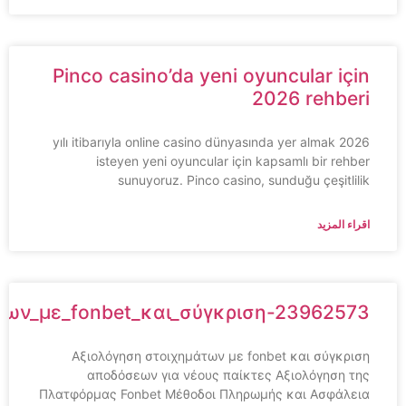
Pinco casino’da yeni oyuncular için
2026 rehberi
2026 yılı itibarıyla online casino dünyasında yer almak
isteyen yeni oyuncular için kapsamlı bir rehber
sunuyoruz. Pinco casino, sunduğu çeşitlilik
اقراء المزيد
ημάτων_με_fonbet_και_σύγκριση-23962573
Αξιολόγηση στοιχημάτων με fonbet και σύγκριση
αποδόσεων για νέους παίκτες Αξιολόγηση της
Πλατφόρμας Fonbet Μέθοδοι Πληρωμής και Ασφάλεια