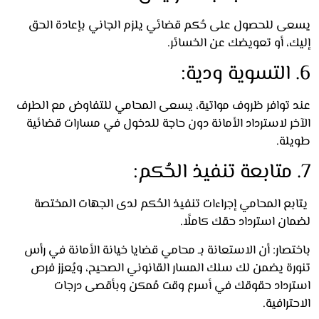
ى للحصول على حُكم قضائي يلزم الجاني بإعادة الحق
ك، أو تعويضك عن الخسائر.
 توافر ظروف مواتية، يسعى المحامي للتفاوض مع الطرف
ر لاسترداد الأمانة دون حاجة للدخول في مسارات قضائية
لة.
ع المحامي إجراءات تنفيذ الحُكم لدى الجهات المختصة
ن استرداد حقك كاملًا.
صار: أن الاستعانة بـ محامي قضايا خيانة الأمانة في رأس
رة يضمن لك سلك المسار القانوني الصحيح، ويُعزز فرص
رداد حقوقك في أسرع وقت مُمكن وبأقصى درجات
ترافية.