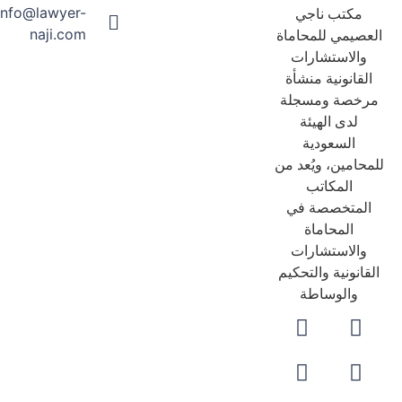
info@lawyer-
مكتب ناجي
naji.com
عصيمي للمحاماة
والاستشارات
لقانونية منشأة
رخصة ومسجلة
لدى الهيئة
السعودية
حامين، ويُعد من
المكاتب
لمتخصصة في
المحاماة
والاستشارات
قانونية والتحكيم
والوساطة