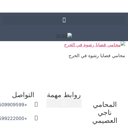
ي قضايا رشوة في الخرج
روابط مهمة
التواصل
المحامي
+966509909599
ناجي
المدونة القانونية
+966599222000
العصيمي