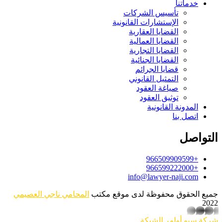
خدماتنا
تأسيس الشركات
الإستشارات القانونية
القضايا العقارية
القضايا العمالية
القضايا التجارية
القضايا الجنائية
قضايا الجرائم
التمثيل القانوني
صياغة العقود
توثيق العقود
المدونة القانونية
اتصل بنا
التواصل
+966509909599
+966599222000
info@lawyer-naji.com
جميع الحقوق محفوظة لدى موقع مكتب
المحامي ناجي العصيمي
2022
whatsapp
شركة سيو
أوامر الشبكة