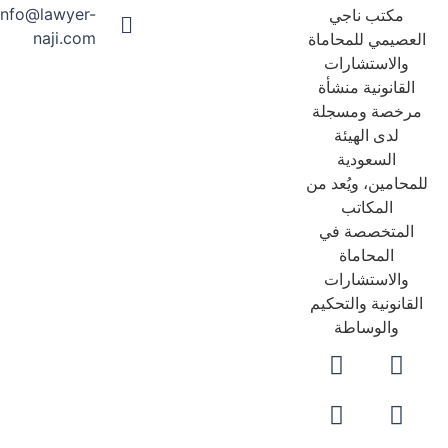
info@lawyer-
مكتب ناجي
naji.com
عصيمي للمحاماة
والاستشارات
لقانونية منشأة
رخصة ومسجلة
لدى الهيئة
السعودية
حامين، ويُعد من
المكاتب
لمتخصصة في
المحاماة
والاستشارات
قانونية والتحكيم
والوساطة