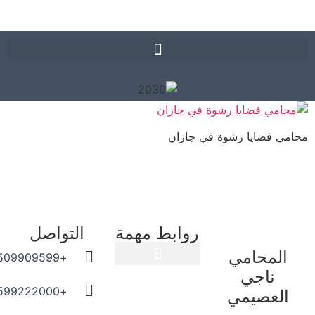
ي قضايا رشوة في جازان
روابط مهمة
التواصل
المحامي
+966509909599
ناجي
المدونة القانونية
+966599222000
العصيمي