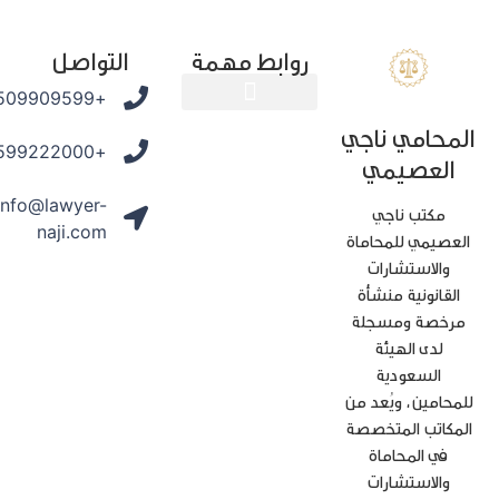
روابط مهمة
التواصل
+966509909599
محامي ناجي
المدونة القانونية
+966599222000
العصيمي
info@lawyer-
مكتب ناجي
naji.com
عصيمي للمحاماة
والاستشارات
القانونية منشأة
رخصة ومسجلة
لدى الهيئة
السعودية
محامين، ويُعد من
مكاتب المتخصصة
في المحاماة
والاستشارات