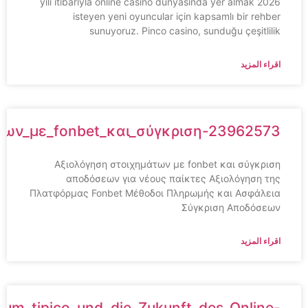
2026 yılı itibarıyla online casino dünyasında yer almak
isteyen yeni oyuncular için kapsamlı bir rehber
sunuyoruz. Pinco casino, sunduğu çeşitlilik
اقراء المزيد
ημάτων_με_fonbet_και_σύγκριση-23962573
Αξιολόγηση στοιχημάτων με fonbet και σύγκριση
αποδόσεων για νέους παίκτες Αξιολόγηση της
Πλατφόρμας Fonbet Μέθοδοι Πληρωμής και Ασφάλεια
Σύγκριση Αποδόσεων
اقراء المزيد
und_um_tipico_und_die_Zukunft_des_Online-