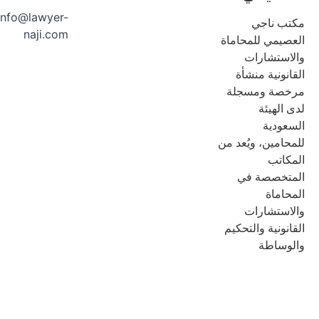
info@lawyer-
تب ناجي
naji.com
عصيمي للمحاماة
لاستشارات
انونية منشأة
خصة ومسجلة
 الهيئة
سعودية
حامين، ويُعد من
مكاتب
متخصصة في
حاماة
لاستشارات
انونية والتحكيم
لوساطة