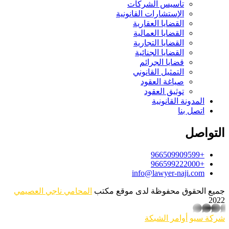
تأسيس الشركات
الإستشارات القانونية
القضايا العقارية
القضايا العمالية
القضايا التجارية
القضايا الجنائية
قضايا الجرائم
التمثيل القانوني
صياغة العقود
توثيق العقود
المدونة القانونية
اتصل بنا
التواصل
+966509909599
+966599222000
info@lawyer-naji.com
جميع الحقوق محفوظة لدى موقع مكتب
المحامي ناجي العصيمي
2022
whatsapp
شركة سيو
أوامر الشبكة