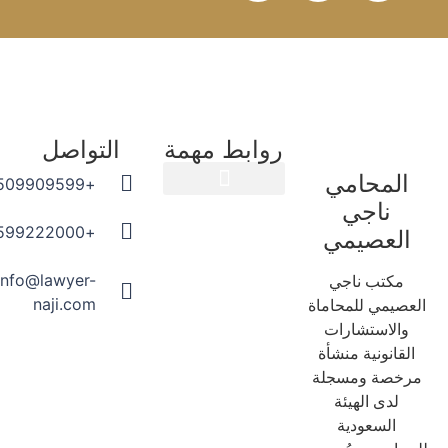
روابط مهمة
التواصل
المحامي
+966509909599
ناجي
المدونة القانونية
+966599222000
العصيمي
info@lawyer-
مكتب ناجي
naji.com
عصيمي للمحاماة
والاستشارات
لقانونية منشأة
رخصة ومسجلة
لدى الهيئة
السعودية