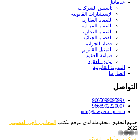
خدماتنا
تأسيس الشركات
الإستشارات القانونية
القضايا العقارية
القضايا العمالية
القضايا التجارية
القضايا الجنائية
قضايا الجرائم
التمثيل القانوني
صياغة العقود
توثيق العقود
المدونة القانونية
اتصل بنا
التواصل
+966509909599
+966599222000
info@lawyer-naji.com
جميع الحقوق محفوظة لدى موقع مكتب
المحامي ناجي العصيمي
2022
whatsapp
شركة سيو
أوامر الشبكة