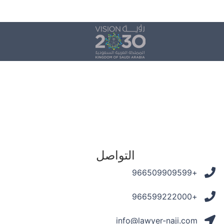
التواصل
+966509909599
+966599222000
info@lawyer-naji.com