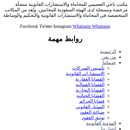
مكتب ناجي العصيمي للمحاماة والاستشارات القانونية منشأة
مرخصة ومسجلة لدى الهيئة السعودية للمحامين، ويُعد من المكاتب
المتخصصة في المحاماة والاستشارات القانونية والتحكيم والوساطة
Facebook
Twitter
Instagram
Whatsapp
Whatsapp
روابط مهمة
الرئيسية
من نحن
خدماتنا
تأسيس الشركات
الإستشارات القانونية
القضايا العقارية
القضايا العمالية
القضايا التجارية
القضايا الجنائية
قضايا الجرائم
التمثيل القانوني
صياغة العقود
توثيق العقود
المدونة القانونية
اتصل بنا