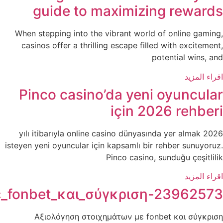
Αξιολόγηση_στοιχημάτω