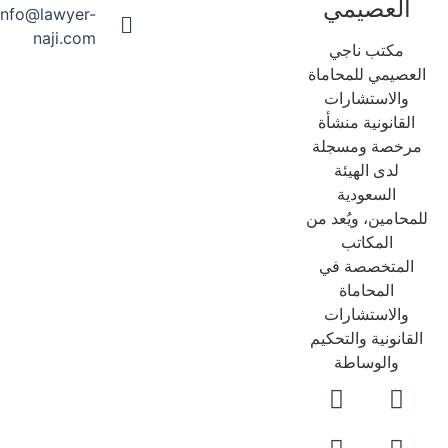
العصيمي
info@lawyer-
naji.com
مكتب ناجي
عصيمي للمحاماة
والاستشارات
لقانونية منشأة
رخصة ومسجلة
لدى الهيئة
السعودية
حامين، ويُعد من
المكاتب
لمتخصصة في
المحاماة
والاستشارات
قانونية والتحكيم
والوساطة