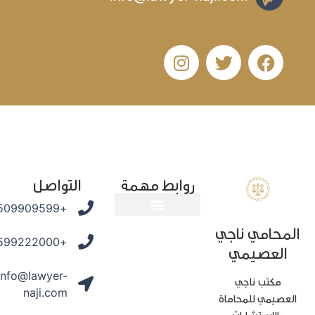
روابط مهمة
التواصل
+966509909599
محامي ناجي
المدونة القانونية
+966599222000
العصيمي
info@lawyer-
مكتب ناجي
naji.com
عصيمي للمحاماة