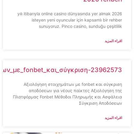
2026 yılı itibarıyla online casino dünyasında yer almak
isteyen yeni oyuncular için kapsamlı bir rehber
sunuyoruz. Pinco casino, sunduğu çeşitlilik
اقراء المزيد
ημάτων_με_fonbet_και_σύγκριση-23962573
Αξιολόγηση στοιχημάτων με fonbet και σύγκριση
αποδόσεων για νέους παίκτες Αξιολόγηση της
Πλατφόρμας Fonbet Μέθοδοι Πληρωμής και Ασφάλεια
Σύγκριση Αποδόσεων
اقراء المزيد