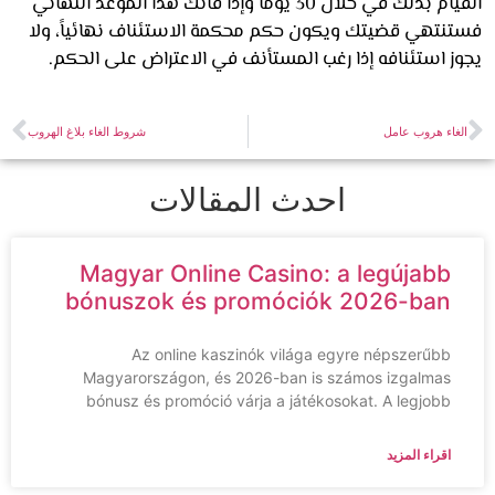
القيام بذلك في خلال 30 يوماً وإذا فاتك هذا الموعد النهائي
نتهي قضيتك ويكون حكم محكمة الاستئناف نهائياً، ولا
ز استئنافه إذا رغب المستأنف في الاعتراض على الحكم.
غاء هروب عامل
شروط الغاء بلاغ الهروب
احدث المقالات
Magyar Online Casino: a legújabb
bónuszok és promóciók 2026-ban
Az online kaszinók világa egyre népszerűbb
Magyarországon, és 2026-ban is számos izgalmas
bónusz és promóció várja a játékosokat. A legjobb
اقراء المزيد