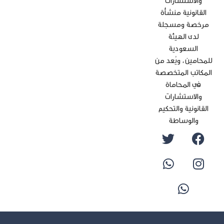
والاستشارات
القانونية منشأة
رخصة ومسجلة
لدى الهيئة
السعودية
محامين، ويُعد من
مكاتب المتخصصة
في المحاماة
والاستشارات
لقانونية والتحكيم
والوساطة