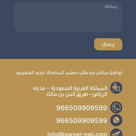
تواصل مباشر مع مكتب معتمد للمحاماة: ناجي العصيمي
المملكة العربية السعودية – مدينه
الرياض- طريق أنس بن مالك
966509909599
966509909599
info@lawyer-naji.com