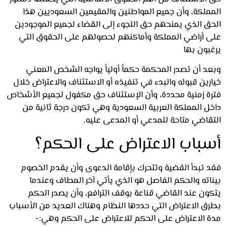
ملكة، وأن جميع المواطنين والمقيمين السعوديين هذا
ق الذي يمنحهم حق اللجوء إلى القضاء لجميع الموجودين
 أراضي المملكة وأماكنهم لحصولهم على الحقوق التي
بون بها
د أن تصدر المحكمة حكماً أولياً يواجه الشخص المعني
ين قبوله والبدء في تنفيذه أو الاستئناف والاعتراض خلال
ة زمنية محددة، وأن الإستئناف حق مكفول لجميع الأشخاص
ل المملكة العربية السعودية وهي تكون درجة ثانية من
قاضي متاحة للمدعي أو المدعى عليه.
باب الاعتراض على الحكم؟
 تبدأ القضية وتتحرك بإقامة الدعوى وأن يقدم الخصوم
اته والحكم الفاصل هو الذي يأتي آخر المطاف وعندما
ون عند القاضي قناعة بوقف الترافع، وأن يصدر الحكم
ق الاعتراض التي حددها النظام وهناك العديد من الأسباب
 الاعتراض على الحكم
للاعتراض على الحكم وهي:-