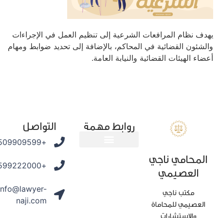
 نظام المرافعات الشرعية إلى تنظيم العمل في الإجراءات
ئون القضائية في المحاكم، بالإضافة إلى تحديد ضوابط ومهام
ء الهيئات القضائية والنيابة العامة.
روابط مهمة
التواصل
+966509909599
محامي ناجي
المدونة القانونية
+966599222000
العصيمي
info@lawyer-
مكتب ناجي
naji.com
عصيمي للمحاماة
والاستشارات