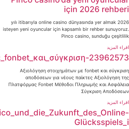
Αξιολόγηση_στοιχημάτω
Aktuelle_Entwicklungen_rund_um