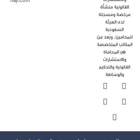
naji.com
القانونية منشأة
رخصة ومسجلة
لدى الهيئة
السعودية
محامين، ويُعد من
مكاتب المتخصصة
في المحاماة
والاستشارات
لقانونية والتحكيم
والوساطة