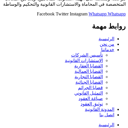
المتخصصة في المحاماة والاستشارات القانونية والتحكيم والوساطة
Facebook
Twitter
Instagram
Whatsapp
Whatsapp
روابط مهمة
الرئيسية
من نحن
خدماتنا
تأسيس الشركات
الإستشارات القانونية
القضايا العقارية
القضايا العمالية
القضايا التجارية
القضايا الجنائية
قضايا الجرائم
التمثيل القانوني
صياغة العقود
توثيق العقود
المدونة القانونية
اتصل بنا
الرئيسية