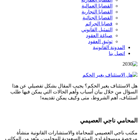
القضايا العمالية
القضايا التجارية
القضايا الجنائية
قضايا الجرائم
التمثيل القانوني
صياغة العقود
توثيق العقود
المدونة القانونية
اتصل بنا
هل الاستئناف يغير الحكم؟ يجيب المقال بشكل تفصيلي عن هذا
السؤال من خلال بيان أسباب وأهم الحالات التي يمكن فيها طلب
استئناف، أهم الشروط، متى وكيف يمكن تقديمه!
المحامي ناجي العصيمي
مكتب ناجي العصيمي للمحاماة والاستشارات القانونية منشأة
مرخصة ومسجلة لدى الهيئة السعودية للمحامين، ويُعد من المكاتب