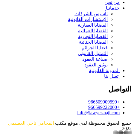
من نحن
خدماتنا
تأسيس الشركات
الإستشارات القانونية
القضايا العقارية
القضايا العمالية
القضايا التجارية
القضايا الجنائية
قضايا الجرائم
التمثيل القانوني
صياغة العقود
توثيق العقود
المدونة القانونية
اتصل بنا
التواصل
+966509909599
+966599222000
info@lawyer-naji.com
جميع الحقوق محفوظة لدى موقع مكتب
المحامي ناجي العصيمي
2022
whatsapp