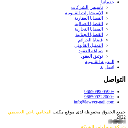
خدماتنا
تأسيس الشركات
الإستشارات القانونية
القضايا العقارية
القضايا العمالية
القضايا التجارية
القضايا الجنائية
قضايا الجرائم
التمثيل القانوني
صياغة العقود
توثيق العقود
المدونة القانونية
اتصل بنا
التواصل
+966509909599
+966599222000
info@lawyer-naji.com
جميع الحقوق محفوظة لدى موقع مكتب
المحامي ناجي العصيمي
2022
whatsapp
شركة سيو
أوامر الشبكة