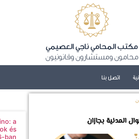
نية
اتصل بنا
ino: a
ok és
6-ban