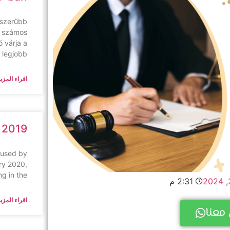
pszerűbb
s számos
 várja a
A legjobb
اقراء المزيد
 2019
aused by
ry 2020,
ng in the
2:31 م
اقراء المزيد
معنا