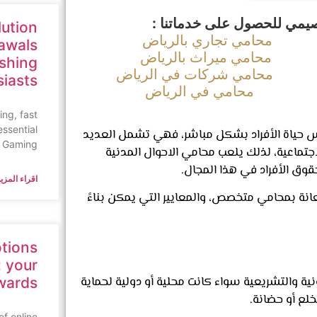
يمي للحصول على خدماتنا :
lution
محامي تجاري بالرياض
awals
محامي ميراث بالرياض
ishing
محامي شركات في الرياض
siasts
محامي في الرياض
ing, fast
essential
 تمس حياة الأفراد بشكل مباشر، فهي تشمل العديد
n Gaming,
اجتماعية، لذلك يلعب محامي الاحوال المدنية
حقوق الأفراد في هذا المجال.
اقراء المزيد
نة بمحامي متخصص، والمعايير التي يمكن بناءً
tions
 your
ة والتشريعية سواء كانت محلية أو دولية لحماية
wards
خلع أو حضانة.
of online