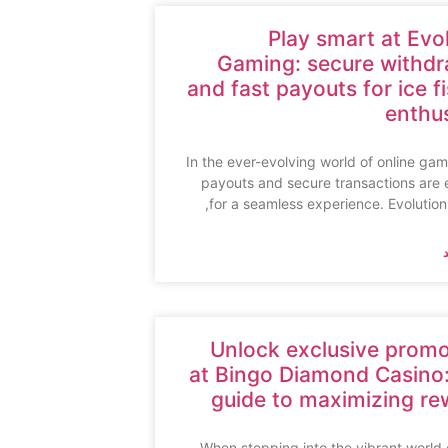
Play smart at Evo
Gaming: secure withdr
and fast payouts for ice f
enthu
In the ever-evolving world of online gam
payouts and secure transactions are 
for a seamless experience. Evolutio
Unlock exclusive promo
at Bingo Diamond Casino:
guide to maximizing re
When stepping into the vibrant world 