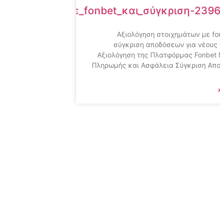
στοιχημάτων_με_fonbet_και_σύγκριση-239
Αξιολόγηση στοιχημάτων με fo
σύγκριση αποδόσεων για νέους
Αξιολόγηση της Πλατφόρμας Fonbet
Πληρωμής και Ασφάλεια Σύγκριση Απ