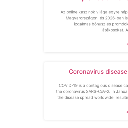
Az online kaszinók világa egyre né
Magyarországon, és 2026-ban i
izgalmas bónusz és promóció
játékosokat. 
Coronavirus disease
COVID-19 is a contagious disease c
the coronavirus SARS-CoV-2. In Janua
the disease spread worldwide, resulti