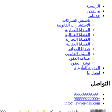
الرئيسية
من نحن
خدماتنا
تأسيس الشركات
الإستشارات القانونية
القضايا العقارية
القضايا العمالية
القضايا التجارية
القضايا الجنائية
قضايا الجرائم
التمثيل القانوني
صياغة العقود
توثيق العقود
المدونة القانونية
اتصل بنا
التواصل
+966509909599
+966599222000
info@lawyer-naji.com
whatsapp
جميع الحقوق محفوظة لدى موقع مكتب
المحامي ناجي العصيمي
2022