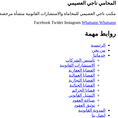
المحامي ناجي العصيمي
مكتب ناجي العصيمي للمحاماة والاستشارات القانونية منشأة مرخصة و
Facebook
Twitter
Instagram
Whatsapp
Whatsapp
روابط مهمة
الرئيسية
من نحن
خدماتنا
تأسيس الشركات
الإستشارات القانونية
القضايا العقارية
القضايا العمالية
القضايا التجارية
القضايا الجنائية
قضايا الجرائم
التمثيل القانوني
صياغة العقود
توثيق العقود
المدونة القانونية
اتصل بنا