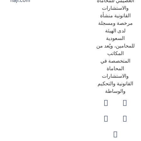
naji.com
عصيمي للمحاماة
والاستشارات
لقانونية منشأة
رخصة ومسجلة
لدى الهيئة
السعودية
حامين، ويُعد من
المكاتب
لمتخصصة في
المحاماة
والاستشارات
قانونية والتحكيم
والوساطة