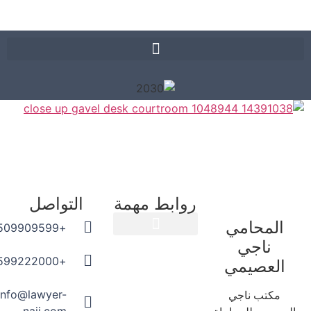
روابط مهمة
التواصل
المحامي
+966509909599
ناجي
المدونة القانونية
+966599222000
العصيمي
info@lawyer-
مكتب ناجي