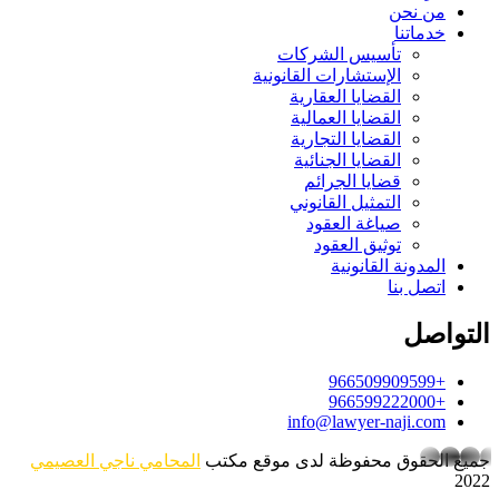
من نحن
خدماتنا
تأسيس الشركات
الإستشارات القانونية
القضايا العقارية
القضايا العمالية
القضايا التجارية
القضايا الجنائية
قضايا الجرائم
التمثيل القانوني
صياغة العقود
توثيق العقود
المدونة القانونية
اتصل بنا
التواصل
+966509909599
+966599222000
info@lawyer-naji.com
whatsapp
جميع الحقوق محفوظة لدى موقع مكتب
المحامي ناجي العصيمي
2022