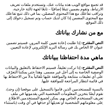
قد تجمع مواقع الويب هذه بيانات عنك، وتستخدم ملفات تعريف
الارتباط، وتقوم بضمين تتبعًا إضافيًا – تابعًا لجهة ثالثة خارجية،
وتراقب تفاعلك مع هذا المحتوى المضمّن، بما في ذلك تتبع تفاعلك
مع المحتوى المضمن إذا كان لديك حساب وتم تسجيل دخولك إلى
ذلك الموقع.
مع من نشارك بياناتك
النص المقترح:
إذا طلبت إعادة تعيين كلمة المرور، فسيتم تضمين
عنوان IP الخاص بك في رسالة البريد الإلكتروني لإعادة التعيين.
ماهي مدة احتفاظنا ببياناتك
النص المقترح:
إذا تركت تعليقاً، فسيتم الاحتفاظ بالتعليق والبيانات
الوصفية الخاصة به إلى أجل غير مسمى. وهذا حتى يمكننا التعرّف
على أي تعليقات متتابعة والموافقة عليها تلقائياً بدلاً من الاحتفاظ بها
في قائمة انتظار المراجعة للموافقة عليها.
بالنسبة للمستخدمين الذين قاموا بالتسجيل على موقعنا (إن وجد)،
نقوم أيضًا بتخزين المعلومات الشخصية التي يقدمونها في ملف
تعريف المستخدم الخاص بهم. يمكن لجميع المستخدمين الاطلاع
على معلوماتهم الشخصية أو تعديلها أو حذفها في أي وقت (باستثناء