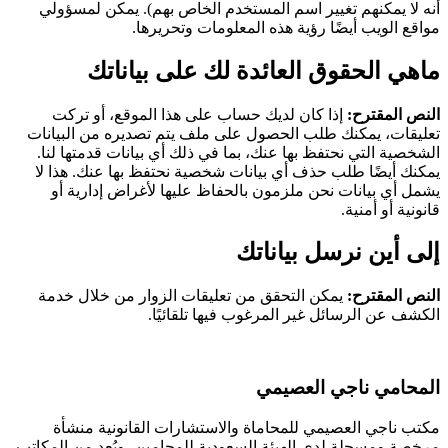
أنه لا يمكنهم تغيير اسم المستخدم الخاص بهم). يمكن لمسؤولي
مواقع الويب أيضًا رؤية هذه المعلومات وتحريرها.
ماهي الحقوق العائدة لك على بياناتك
النص المقترح:
إذا كان لديك حساب على هذا الموقع، أو تركت
تعليقات، يمكنك طلب الحصول على ملف يتم تصديره من البيانات
الشخصية التي نحتفظ بها عنك، بما في ذلك أي بيانات قدمتها لنا.
يمكنك أيضًا طلب حذف أي بيانات شخصية نحتفظ بها عنك. هذا لا
يشمل أي بيانات نحن ملزمون بالحفاظ عليها لأغراض إدارية أو
قانونية أو أمنية.
إلى أين نرسل بياناتك
النص المقترح:
يمكن التحقق من تعليقات الزوار من خلال خدمة
الكشف عن الرسائل غير المرغوب فيها تلقائيًا.
المحامي ناجي العصيمي
مكتب ناجي العصيمي للمحاماة والاستشارات القانونية منشأة
مرخصة ومسجلة لدى الهيئة السعودية للمحامين، ويُعد من المكاتب