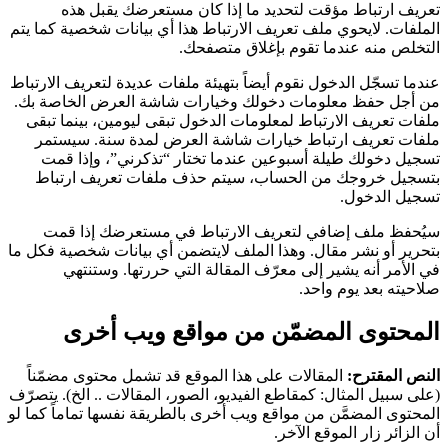
تعريف ارتباط مؤقت لتحديد ما إذا كان مستعرضك يقبل هذه
الملفات. لايحوي ملف تعريف الارتباط هذا أي بيانات شخصية كما يتم
التخلص منه عندما تقوم بإغلاق متصفحك.
عندما تسجّل الدخول نقوم أيضاً بتهيئة ملفات عديدة لتعريف الارتباط
من أجل حفظ معلومات دخولك وخيارات شاشة العرض الخاصة بك.
ملفات تعريف الارتباط لمعلومات الدخول تبقى ليومين، بينما تبقى
ملفات تعريف ارتباط خيارات شاشة العرض لمدة سنة. سيستمر
تسجيل دخولك طيلة أسبوعين عندما تختار “تذكرني”، وإذا قمت
بتسجيل خروجك من الحساب، سيتم حذف ملفات تعريف ارتباط
تسجيل الدخول.
سيُحفظ ملف إضافي لتعريف الارتباط في مستعرضك إذا قمت
بتحرير أو نشر مقال. وهذا الملف لايتضمن أي بيانات شخصية فكل ما
في الأمر أنه يشير إلى معرّف المقالة التي حررتها. وستنتهي
صلاحيته بعد يوم واحد.
المحتوى المضمّن من مواقع ويب أخرى
النص المقترح:
المقالات على هذا الموقع قد تشمل محتوى مضمّناً
(على سبيل المثال: كمقاطع الفيديو، الصور، المقالات .. الخ). يتصرّف
المحتوى المضمَّن من مواقع ويب أخرى بالطريقة نفسها تماماً كما لو
أن الزائر زار الموقع الآخر.