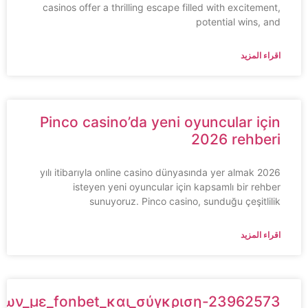
casinos offer a thrilling escape filled with excitement,
potential wins, and
اقراء المزيد
Pinco casino’da yeni oyuncular için
2026 rehberi
2026 yılı itibarıyla online casino dünyasında yer almak
isteyen yeni oyuncular için kapsamlı bir rehber
sunuyoruz. Pinco casino, sunduğu çeşitlilik
اقراء المزيد
ημάτων_με_fonbet_και_σύγκριση-23962573