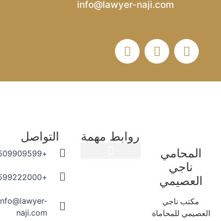
info@lawyer-naji.com
روابط مهمة
التواصل
المحامي
+966509909599
ناجي
المدونة القانونية
+966599222000
العصيمي
info@lawyer-
مكتب ناجي
naji.com
عصيمي للمحاماة