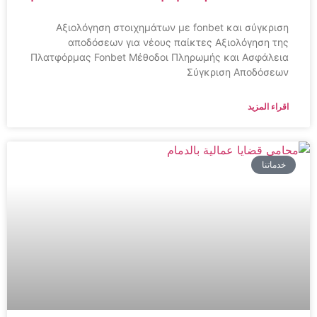
Αξιολόγηση στοιχημάτων με fonbet και σύγκριση
αποδόσεων για νέους παίκτες Αξιολόγηση της
Πλατφόρμας Fonbet Μέθοδοι Πληρωμής και Ασφάλεια
Σύγκριση Αποδόσεων
اقراء المزيد
خدماتنا