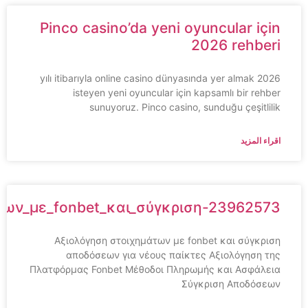
Pinco casino’da yeni oyuncular için
2026 rehberi
2026 yılı itibarıyla online casino dünyasında yer almak
isteyen yeni oyuncular için kapsamlı bir rehber
sunuyoruz. Pinco casino, sunduğu çeşitlilik
اقراء المزيد
ημάτων_με_fonbet_και_σύγκριση-23962573
Αξιολόγηση στοιχημάτων με fonbet και σύγκριση
αποδόσεων για νέους παίκτες Αξιολόγηση της
Πλατφόρμας Fonbet Μέθοδοι Πληρωμής και Ασφάλεια
Σύγκριση Αποδόσεων