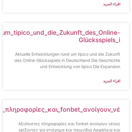
اقراء المزيد
und_um_tipico_und_die_Zukunft_des_Online-
Glücksspiels_i
Aktuelle Entwicklungen rund um tipico und die Zukunft
des Online-Glücksspiels in Deutschland Die Geschichte
und Entwicklung von tipico Die Expansion
اقراء المزيد
στες_πληροφορίες_και_fonbet_ανοίγουν_νέ
Αξιόπιστες πληροφορίες και fonbet ανοίγουν νέους
ορίζοντες για στοίχημα και παιχνίδια Ασφάλεια και