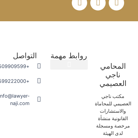
روابط مهمة
التواصل
المحامي
+966509909599
ناجي
المدونة القانونية
+966599222000
العصيمي
info@lawyer-
مكتب ناجي
naji.com
عصيمي للمحاماة
والاستشارات
لقانونية منشأة
رخصة ومسجلة
لدى الهيئة