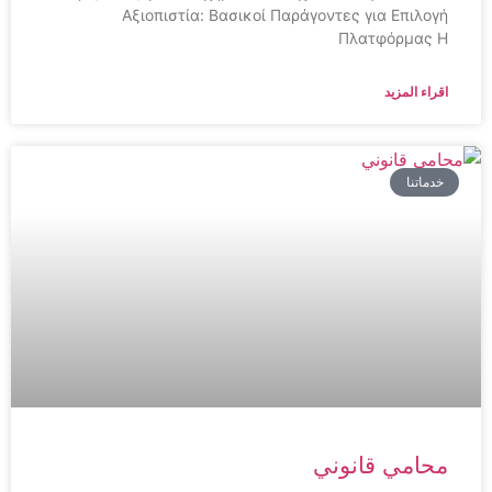
Αξιοπιστία: Βασικοί Παράγοντες για Επιλογή
Πλατφόρμας Η
اقراء المزيد
خدماتنا
محامي قانوني