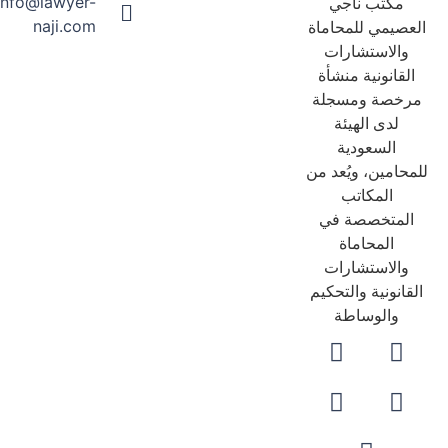
info@lawyer-
مكتب ناجي
naji.com
عصيمي للمحاماة
والاستشارات
لقانونية منشأة
رخصة ومسجلة
لدى الهيئة
السعودية
حامين، ويُعد من
المكاتب
لمتخصصة في
المحاماة
والاستشارات
قانونية والتحكيم
والوساطة