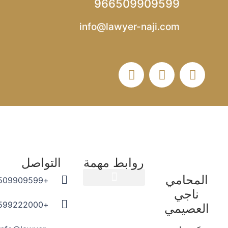
966509909599
info@lawyer-naji.com
روابط مهمة
التواصل
المحامي
+966509909599
ناجي
المدونة القانونية
+966599222000
العصيمي