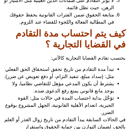
لا يؤثر التقادم على ضمانات الدين العينية مثل الامتياز أو
الرهن، حيث تظل قائمة.
متابعة الحقوق ضمن الفترات القانونية يحفظ حقوقك
في المطالبة الفعالة واللجوء للقضاء عند اللزوم.
ف يتم احتساب مدة التقادم
 القضايا التجارية ؟
ب تقادم القضايا التجارية كالآتي:
تبدأ مدة التقادم من تاريخ تحقق استحقاق الحق الفعلي
مثل: (سداد مبلغ، تنفيذ التزام، أو دفع تعويض عن ضرر).
يشترط أن يكون المدعي مؤهل للتقاضي نظاميا، ولا
يوجد مانع قانوني يمنع رفع الدعوى ضده.
تؤجَّل بداية احتساب المدة في حالات مثل: القوة
الجبرية، انعدام الأهلية القانونية، الجهل المشروع بوقوع
الضرر.
لحالات السابقة يبدأ التقادم من تاريخ زوال العذر أو العلم
حق، لضمان التوازن بين حماية الحقوق واستقرار