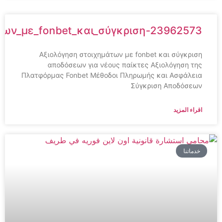
ημάτων_με_fonbet_και_σύγκριση-23962573
Αξιολόγηση στοιχημάτων με fonbet και σύγκριση
αποδόσεων για νέους παίκτες Αξιολόγηση της
Πλατφόρμας Fonbet Μέθοδοι Πληρωμής και Ασφάλεια
Σύγκριση Αποδόσεων
اقراء المزيد
خدماتنا