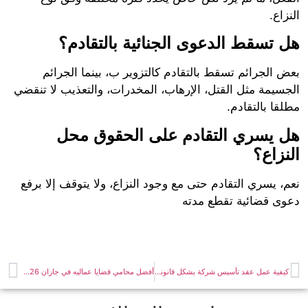
اع.
تسقط الدعوى الجنائية بالتقادم؟
 الجرائم تسقط بالتقادم كالتزوير ب، بينما الجرائم
سيمة مثل القتل، الإرهاب، المخدرات، والتعذيب لا تنقضي
ا بالتقادم.
 يسري التقادم على الحقوق محل
زاع؟
 يسري التقادم حتى مع وجود النزاع، ولا يتوقف إلا برفع
ى قضائية تقطع مدته
كيفية عمل عقد تأسيس شركة بشكل قانوني يضمن النجاح والاستقرار
أفضل محامي قضايا عماليه في جازان 2026 | لحماية حقوق العمال وأصحاب الأعمال