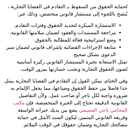
ية الحقوق من السقوط بـ التقادم في القضايا التجارية ،
صح باللجوء إلى مستشار قانوني متخصص، وذلك عبر:
الاستشارة المبكرة لتحديد الحقوق وفترات التقادم.
مراجعة المستندات والعقود لضمان سلامتها القانونية.
وضع استراتيجية فعالة للمطالبة بالحقوق.
متابعة الإجراءات القضائية بإشراف قانوني لضمان سير
الدعوى بشكل صحيح.
ل الاستعانة بخبرة المستشار القانوني ركيزة أساسية
ن الحقوق التجارية وتجنب خسارتها بمرور الوقت.
الختام، يمكن القول إن التقادم في القضايا التجارية يمثل
 فاصلا بين حفظ الحقوق وضياعها، مما يجعل الإلمام به
رة واجبة لكل تاجر أو صاحب عمل. ولأن التفاصيل
انونية الدقيقة تحتاج إلى الخبرة المتخصصة، فإن
مكتب
حامي ناجي العصيمي
يضع بين يديك خبراته الواسعة
قه القانوني المتميز، ليكون السند الأمثل في حماية
لحك التجارية وضمان حقوقك في الوقت الملائم.