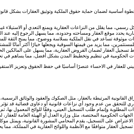
ة أساسية لضمان حماية حقوق الملكية وتوثيق العقارات بشكل قانوني، 
رسمي، مما يقلل من النزاعات العقارية ويمنع التعدي أو الاستيلاء غير 
رية يحدد موقع العقار ومساحته وحدوده، مما يسهل الرجوع إليه عند ال
نات موثوقة تساعد في نقل الملكية بسلاسة ووضوح، مما يمنح الثقة للمش
مستثمرين، مما يزيد من قيمتها السوقية ويجعلها خيارًا أكثر أمانًا للمشت
ط تسجيل العقار لضمان القروض العقارية، مما يسهل على المالكين ال
ات الحكومية في تنظيم وتخطيط المدن بشكل أفضل، مما يساهم في تحسي
ي للعقار في الاحساء عنصرًا أساسيًا في حفظ الحقوق وتعزيز الاستقرا
 القانونية المرتبطة بالعقار، مثل الصكوك والعقود والوثائق الرسمية،
ري للتحقق من عدم وجود أي نزاعات قانونية أو دعاوى قضائية قد تؤثر ع
المطلوبة وإتمام طلب التسجيل العيني، وفقًا للوائح المعمول بها، ثم ي
الجهات الحكومية المختصة، مثل وزارة العدل أو الهيئة العامة للعقار،
و الاعتراض على التسجيل، يقدم المحامي المشورة القانونية، ويمثل موك
جيل العقار متوافقًا مع الأنظمة واللوائح العقارية في المملكة، مما ي