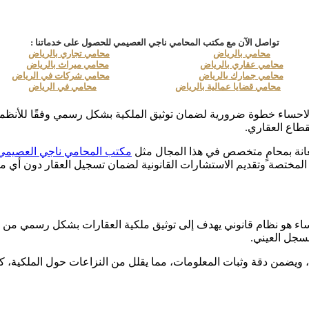
تواصل الآن مع مكتب المحامي ناجي العصيمي للحصول على خدماتنا :
محامي بالرياض
محامي تجاري بالرياض
محامي عقاري بالرياض
محامي ميراث بالرياض
محامي جمارك بالرياض
محامي شركات في الرياض
محامي قضايا عمالية بالرياض
محامي في الرياض
لاحساء خطوة ضرورية لضمان توثيق الملكية بشكل رسمي وفقًا للأنظمة 
قطاع العقاري.
ستعانة بمحامٍ متخصص في هذا المجال مثل
مكتب المحامي ناجي العصيمي
 المختصة وتقديم الاستشارات القانونية لضمان تسجيل العقار دون أي م
ساء هو نظام قانوني يهدف إلى توثيق ملكية العقارات بشكل رسمي من خ
لسجل العيني.
رية، ويضمن دقة وثبات المعلومات، مما يقلل من النزاعات حول الملكية، 