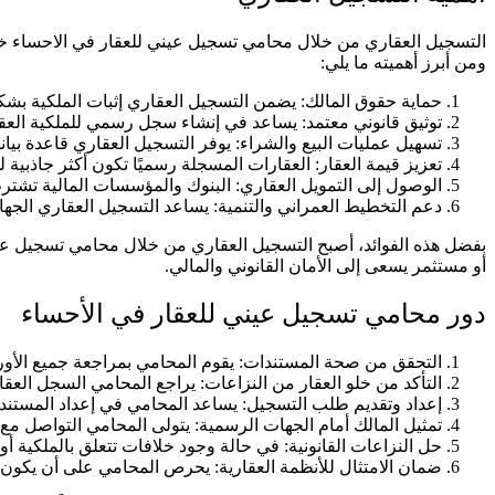
التسجيل العقاري من خلال محامي تسجيل عيني للعقار في الاحساء خطو
ومن أبرز أهميته ما يلي:
حماية حقوق المالك: يضمن التسجيل العقاري إثبات الملكية بشكل 
توثيق قانوني معتمد: يساعد في إنشاء سجل رسمي للملكية العقا
تسهيل عمليات البيع والشراء: يوفر التسجيل العقاري قاعدة بيا
تعزيز قيمة العقار: العقارات المسجلة رسميًا تكون أكثر جاذبية لل
الوصول إلى التمويل العقاري: البنوك والمؤسسات المالية تشتر
دعم التخطيط العمراني والتنمية: يساعد التسجيل العقاري الجه
بفضل هذه الفوائد، أصبح التسجيل العقاري من خلال محامي تسجيل عين
أو مستثمر يسعى إلى الأمان القانوني والمالي.
دور محامي تسجيل عيني للعقار في الأحساء
التحقق من صحة المستندات: يقوم المحامي بمراجعة جميع الأوراق
التأكد من خلو العقار من النزاعات: يراجع المحامي السجل العقا
إعداد وتقديم طلب التسجيل: يساعد المحامي في إعداد المستندات 
تمثيل المالك أمام الجهات الرسمية: يتولى المحامي التواصل مع 
حل النزاعات القانونية: في حالة وجود خلافات تتعلق بالملكية أ
ضمان الامتثال للأنظمة العقارية: يحرص المحامي على أن يكون تس