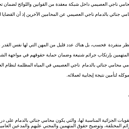
امي ناجي العصيمي داخل شبكة معقدة من القوانين واللوائح لضمان تحق
امي جنائي بالدمام ناجي العصيمي عن المحامين الآخرين إذ أن القضايا ا
ظر منفردة فحسب، بل هناك عدد قليل من المهن التي لها نفس القدر م
لمتهمين بإرتكاب جرائم شنيعة وضمان حماية حقوقهم في مواجهة الشدا
حامي محامي جنائي بالدمام ناجي العصيمي في المياه المظلمة لنظام ال
كله لتأمين نتيجة إيجابية لعملائه.
وبات الجزائية المناسبة لها، والتي يكون محامي جنائي بالدمام على دراي
رائم المختلفة، وتوضيح حقوق المتهمين والمجني عليهم والمدعين العامي