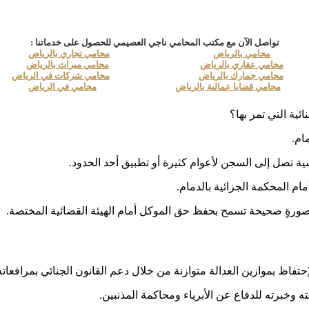
تواصل الآن مع مكتب المحامي ناجي العصيمي للحصول على خدماتنا :
محامي بالرياض
محامي تجاري بالرياض
محامي عقاري بالرياض
محامي ميراث بالرياض
محامي جمارك بالرياض
محامي شركات في الرياض
محامي قضايا عمالية بالرياض
محامي في الرياض
ية التي تمر بها؟
ام.
ة تصل إلى السجن لأعوام كثيرة أو تطبيق أحد الحدود.
ام المحكمة الجزائية بالدمام.
صورةٍ صحيحة تسمح بحفظ حق الموكل أمام الهيئة القضائية المختصة.
فاظ بموازين العدالة متوازنة من خلال دعم القانون الجنائي بمرافعاته
ه وخبرته للدفاع عن الأبرياء ومحاكمة المذنبين.