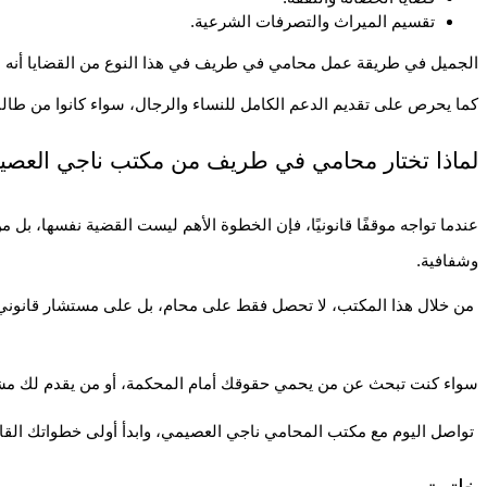
تقسيم الميراث والتصرفات الشرعية.
الجميل في طريقة عمل محامي في طريف في هذا النوع من القضايا أنه لا ينظ
كما يحرص على تقديم الدعم الكامل للنساء والرجال، سواء كانوا من طالب
لماذا تختار محامي في طريف من مكتب ناجي العص
عندما تواجه موقفًا قانونيًا، فإن الخطوة الأهم ليست القضية نفسها، بل
وشفافية.
 من خلال هذا المكتب، لا تحصل فقط على محام، بل على مستشار قانوني يتابع قضيتك من الألف إلى الياء، ويقدم لك الحلول الأمثل في الوقت المناسب.
سواء كنت تبحث عن من يحمي حقوقك أمام المحكمة، أو من يقدم لك مشور
 تواصل اليوم مع مكتب المحامي ناجي العصيمي، وابدأ أولى خطواتك القانونية بثقة واطمئنان.