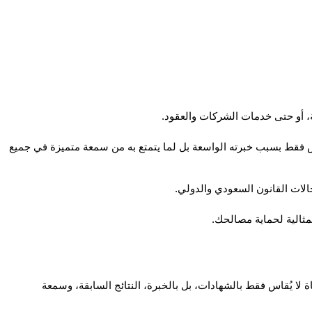
، أو حتى خدمات الشركات والعقود.
 وفي مدينة طريف الواقعة شمال المملكة، يبرز اسم مكتب المحامي ناجي العصيمي للمحاماة والاستشارات القانونية كأحد الخيارات الموثوقة، ليس فقط بسبب خبرته الواسعة بل لما يتمتع به من سمعة متميزة في جميع 
الات القانون السعودي والدولي.
السؤال الذي يطرحه كثيرون في بداية رحلتهم القانونية هو: كيف أختار أفضل محامي في طريف؟ الجواب يبدأ من معرفة أن التميز في مجال المحاماة لا يُقاس فقط بالشهادات، بل بالخبرة، النتائج السابقة، وسمعة 