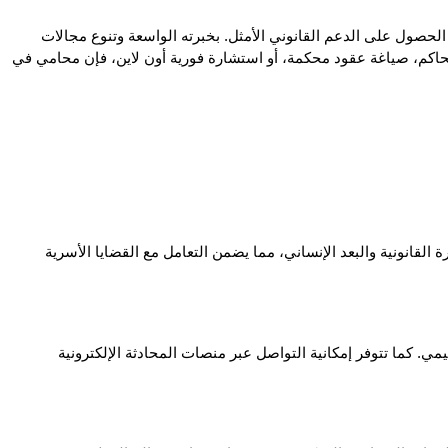
في ظل التحديات القانونية المتنوعة التي قد تواجه الأفراد والشركات، يبقى اختيار محامي في طريف من مكتب ناجي العصيمي خطوة ذكية لضمان الحصول على الدعم القانوني الأمثل. بخبرته الواسعة وتنوع مجالات 
تخصصه، يقدم المكتب حلولًا قانونية متكاملة تراعي خصوصية كل قضية وتضمن أعلى معايير الاحترافية. سواء كنت بحاجة إلى تمثيل قانوني أمام المحاكم، صياغة عقود محكمة، أو استشارة فورية أون لاين، فإن محامي في 
 يقدم محامي في طريف خدمات شاملة في القضايا الأسرية، مثل الطلاق، الخلع، الحضانة، النفقة، وتقسيم الميراث. ويتميز المكتب بالجمع بين الخبرة القانونية والبعد الإنساني، مما يضمن التعامل مع القضايا الأسرية 
 يمكنك التواصل مع محامي في طريف من خلال الاتصال الهاتفي المباشر، البريد الإلكتروني، أو حجز موعد عبر الموقع الإلكتروني لمكتب ناجي العصيمي. كما تتوفر إمكانية التواصل عبر منصات المحادثة الإلكترونية 