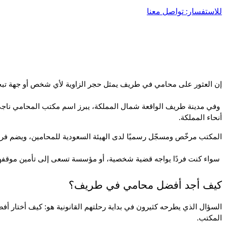
للاستفسار: تواصل معنا
إن العثور على محامي في طريف يمثل حجر الزاوية لأي شخص أو جهة تبحث 
أنحاء المملكة.
المكتب مرخّص ومسجّل رسميًا لدى الهيئة السعودية للمحامين، ويضم فري
 سواء كنت فردًا يواجه قضية شخصية، أو مؤسسة تسعى إلى تأمين موقفها القانوني، فإن محامي في طريف من مكتب ناجي العصيمي هو الوجهة المثالية لحماية مصالحك.
كيف أجد أفضل محامي في طريف؟
المكتب.