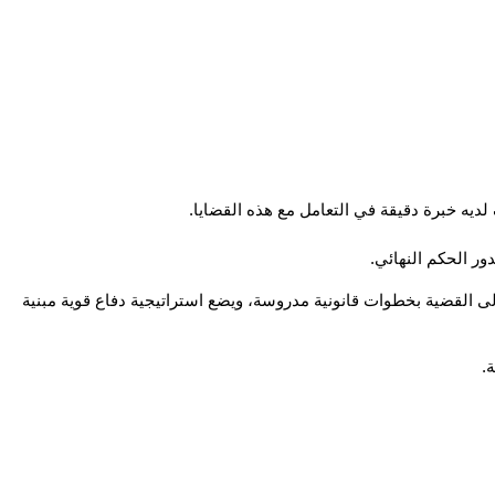
 لديه خبرة دقيقة في التعامل مع هذه القضايا.
سواء كنت تواجه اتهامًا في جريمة مالية، أو قضية مخدرات، أو احتيال، أو حتى شبهة في قضية إلكترونية، فإن محامي في طريف من هذا المكتب يتولى القضية بخطوات قانونية مدروسة، ويضع استراتيجية دفاع قوية مبنية 
.