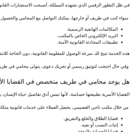
في ظل التطور الرقمي الذي تشهده المملكة، أصبحت الاستشارات القانون
 سواء كنت في طريف أو خارجها، يمكنك التواصل مع المحامي والحصول على إجابة دقيقة لأي استفسار قانوني من خلال:
المكالمات الهاتفية الرسمية.
البريد الإلكتروني الخاص بالمكتب.
تطبيقات المحادثة القانونية الآمنة.
هذه الخدمة تتيح لك سرعة الوصول للمعلومة القانونية، دون الحاجة للانتق
 وفي حال احتجت لتوثيق رسمي أو تحريك دعوى، يتولى محامي في طريف الإجراءات بعد موافقتك، وكل ذلك بأقصى درجات الاحتراف والسرية.
هل يوجد محامي في طريف متخصص في القضايا الأ
القضايا الأسرية بطبيعتها حساسة، لأنها تمس أدق تفاصيل حياة الإنسان
 من خلال مكتب ناجي العصيمي، يحصل العملاء على خدمات قانونية متكاملة في هذا المجال، تشمل:
قضايا الطلاق والخلع والتفريق.
إثبات النسب أو نفيه.
قضايا الحضانة والنفقة.